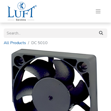
All Products
DC 5010